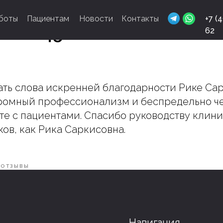
боты
Пациентам
Новости
Контакты
+7 (
ина. 45 лет
62
ать слова искренней благодарности Рике Са
Им
громный профессионализм и беспредельно ч
Ор
оте с пациентами. Спасибо руководству клин
Ор
ков, как Рика Саркисовна.
Эн
Хи
ОТЗЫВЫ
Навигация