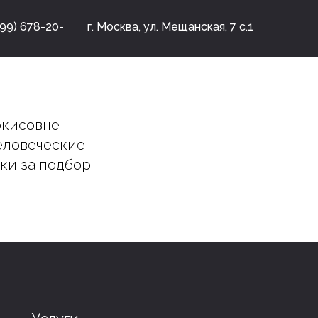
499) 678-20-
г. Москва, ул. Мещанская, 7 с.1
ркисовне
плантология
Терапия
еловеческие
топедия
Отбеливание
ики за подбор
тодонтия
Гигиена
Седация
додонтия
рургия