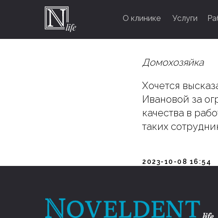
О клинике
Услуги
Ра
Лилия Ив
Домохозяйка
Хочется высказ
Ивановой за о
качества в раб
таких сотрудни
2023-10-08 16:54