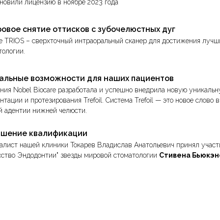
новили лицензию в ноябре 2023 года
овое снятие оттисков с зубочелюстных дуг
e TRIOS – сверхточный интраоральный сканер для достижения лучш
тологии.
альные возможности для наших пациентов
ния Nobel Biocare разработала и успешно внедрила новую уникаль
нтации и протезирования Trefoil. Cистема Trefoil — это новое слово
й адентии нижней челюсти.
шение квалификации
алист нашей клиники Токарев Владислав Анатольевич принял участ
Им
сство Эндодонтии" звезды мировой стоматологии
Стивена Бьюкэн
Ор
Ор
Эн
Хи