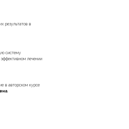
их результатов в
ную систему
 в эффективном лечении
ие в авторском курсе
плантология
Терапия
ена
.
топедия
Отбеливание
тодонтия
Гигиена
Седация
додонтия
рургия