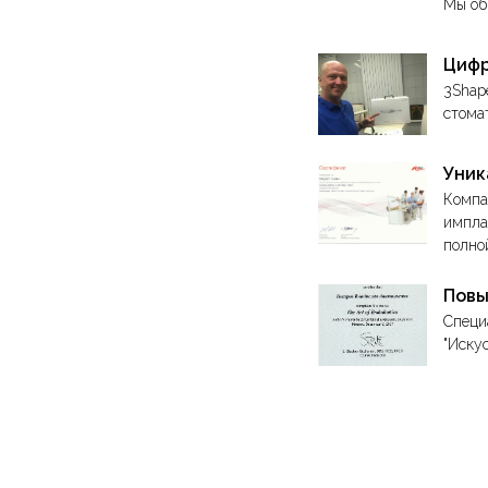
Мы об
Цифр
3Shap
стома
Уник
Компа
импла
полно
Повы
Специ
"Иску