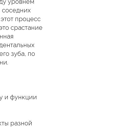
жду уровнем
и соседних
 этот процесс
это срастание
енная
 дентальных
го зуба, по
ни.
у и функции
кты разной