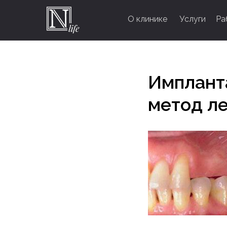
О клинике
Услуги
Ра
Имплант
метод л