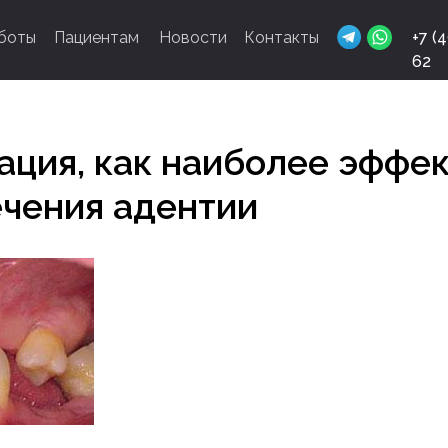
боты
Пациентам
Новости
Контакты
+7 (
62
ация, как наиболее эффе
ечения адентии