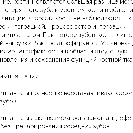
ние) кости. Появляется большая разница ме
и потерянного зуба и уровнем кости в област
антации, атрофии кости не наблюдаются, т.к.
ео интеграцией. Процесс остео интеграции - 
с имплантатом. При потере зубов, кость, лиш
 нагрузки, быстро атрофируется. Установка
ижает атрофию кости в области отсутствующе
новления и сохранения функций костной тка
имплантации.
мплантаты полностью восстанавливают форм
зубов.
мплантаты дают возможность замещать дефе
без препарирования соседних зубов.