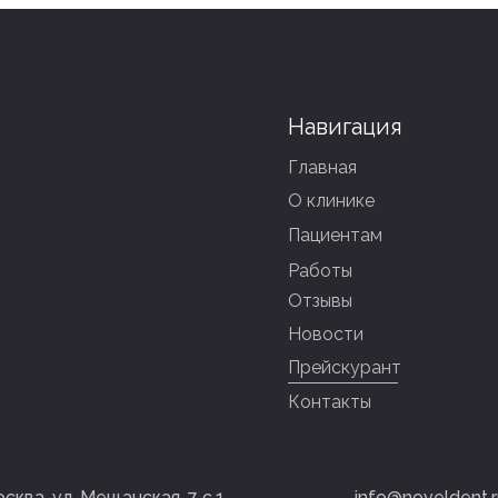
Навигация
Главная
О клинике
Пациентам
Работы
Отзывы
Новости
Прейскурант
я
Контакты
осква, ул. Мещанская, 7 с.1
info@noveldent.r