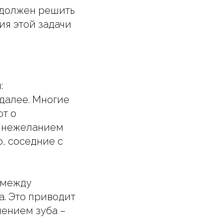
г должен решить
ия этой задачи
:
 далее. Многие
ют о
о нежеланием
о, соседние с
 между
а. Это приводит
лением зуба –