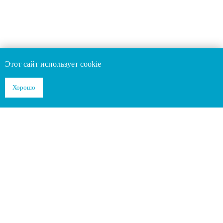
info@noveldent.ru
+7 (499) 678-20-62
Лицензия Л041-01137-77/00001710
Политика конфиденциальности
Этот сайт использует cookie
© NOVELDENT life, 2023–2025
Не является публичной офертой. Информация на
Хорошо
сайте носит справочный характер
ИМЕЮТСЯ ПРОТИВОПОКАЗАНИЯ
НЕОБХОДИМА КОНСУЛЬТАЦИЯ
СПЕЦИАЛИСТА
Разработка сайта