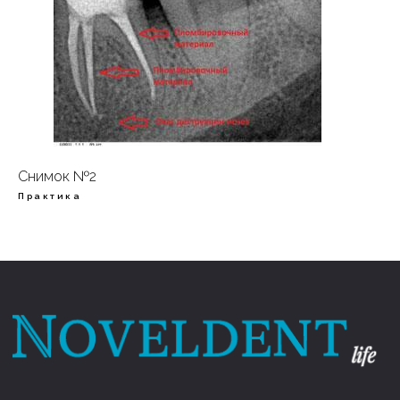
Хирургия
Навигация
Услуги
Главная
Имплантология
Хирургия
О клинике
Ортопедия
Терапия
Пациентам
Ортодонтия
Отбеливание
Работы
Эндодонтия
Гигиена
Снимок №2
Детская
Отзывы
Седация
Практика
стоматология
Новости
Прейскурант
Контакты
ИНН: 9717103768
КПП: 770201001
ОГРН: 1217700322410
г. Москва, ул. Мещанская, 7 с.1
info@noveldent.ru