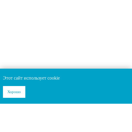
Не является публичной офертой. Информация на
сайте носит справочный характер
ИМЕЮТСЯ ПРОТИВОПОКАЗАНИЯ
НЕОБХОДИМА КОНСУЛЬТАЦИЯ
СПЕЦИАЛИСТА
Разработка сайта
Этот сайт использует cookie
Хорошо